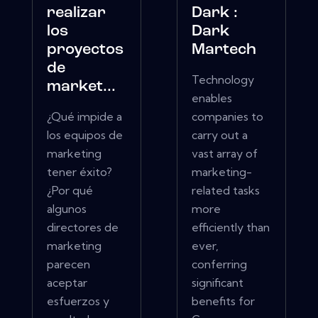
realizar
Dark :
los
Dark
proyectos
Martech
de
Technology
market...
enables
¿Qué impide a
companies to
los equipos de
carry out a
marketing
vast array of
tener éxito?
marketing-
¿Por qué
related tasks
algunos
more
directores de
efficiently than
marketing
ever,
parecen
conferring
aceptar
significant
esfuerzos y
benefits for