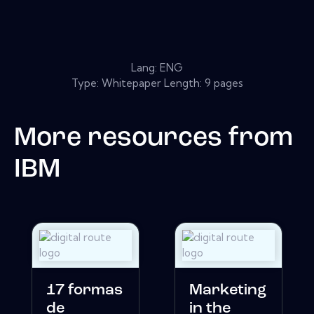
Lang: ENG
Type: Whitepaper Length: 9 pages
More resources from
IBM
17 formas
Marketing
de
in the